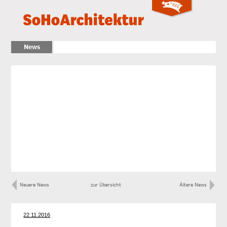
News
Neuere News
zur Übersicht
Ältere News
22.11.2016