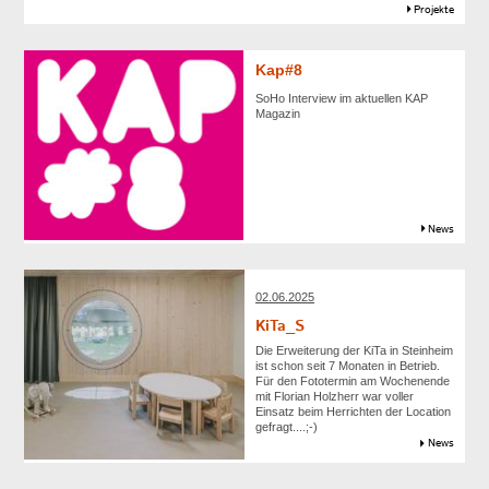
Projekte
Kap#8
SoHo Interview im aktuellen KAP
Magazin
News
02.06.2025
KiTa_S
Die Erweiterung der KiTa in Steinheim
ist schon seit 7 Monaten in Betrieb.
Für den Fototermin am Wochenende
mit Florian Holzherr war voller
Einsatz beim Herrichten der Location
gefragt....;-)
News