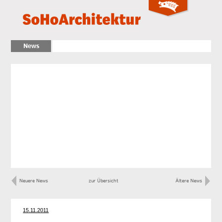
News
Neuere News
zur Übersicht
Ältere News
15.11.2011