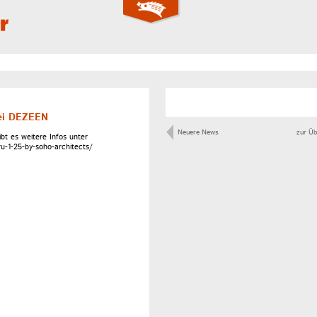
bei DEZEEN
Neuere News
zur Üb
ibt es weitere Infos unter
u-1-25-by-soho-architects/