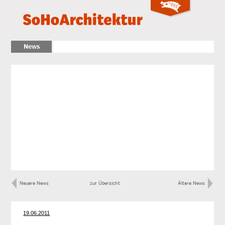
News
Neuere News
zur Übersicht
Ältere News
19.06.2011